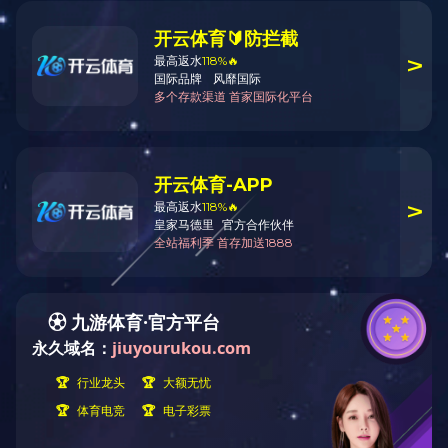
雷火体育电竞·(中国)官方
网站产品 PRODUCT
内翅片管式...
加热器
各类钢制压...
雷火体育
换热原件系...
板式换热器
查看更多