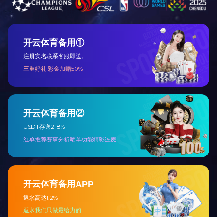
器的工作温度...
板式换热器的发展简史
板式换热器当前已大量地使用于工
业中，是一种高...
板式换热器的构成及功能
板式换热器的构成要素有哪些，各
部件都有哪些功...
板式热交换器循环中定时检...
板式热交换器循环中要守时查看清
洁剂的有用性，...
查看更多
版权所有：雷火体育