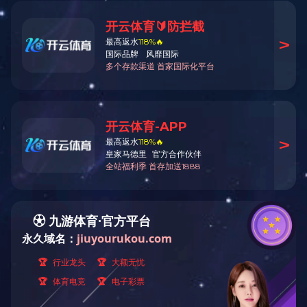
雷火体育电竞·(中国)官方
网站产品 PRODUCT
内翅片管式...
加热器
各类钢制压...
雷火体育
换热原件系...
板式换热器
查看更多