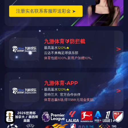
关于雷火体育电竞·(中国)官方网站 ABOUT
雷火体育
位于岳阳市康王工业园奇康路26号，属岳阳经
济开发区白石岭综合工业园一部分，位于整个经济开发区的
东北部，为岳阳市区边缘地带，西接107国道，北临岳阳市城
市形象大道岳阳大道，西北有优美的南湖，地理位置优越，
交通发达。
公司始建于2000年，总建筑面积近35000m2，是我国制造
高效换热设备的高新技术企业。公司拥有一批多年从事热工
设备研究与开发的中高级技术人员和熟练的操作员工，随时
为用户提供技术支持，...
雷火体育电竞·(中国)官方
网站资讯 NEWS
板式换热器不适宜应用在哪...
工作温度在250℃以下：板式换热