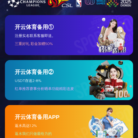
器的工作温度...
板式换热器的发展简史
板式换热器当前已大量地使用于工
业中，是一种高...
板式换热器的构成及功能
板式换热器的构成要素有哪些，各
部件都有哪些功...
板式热交换器循环中定时检...
板式热交换器循环中要守时查看清
洁剂的有用性，...
查看更多
版权所有：雷火体育